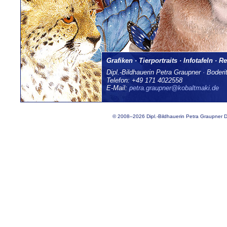
Grafiken · Tierportraits · Infotafeln · Re
Dipl.-Bildhauerin Petra Graupner · Boder
Telefon: +49 171 4022558
E-Mail:
petra.graupner@kobaltmaki.de
© 2008–2026 Dipl.-Bildhauerin Petra Graupner Dr